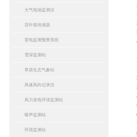
二
大气电场监测仪
1、
2、
百叶箱传感器
3、
雷电监测预警系统
4、
雪深监测站
三
1)风
草原生态气象站
2)风
风速风向记录仪
3)
4)
风力发电环境监测站
5)
噪声监测站
6)
7)
环境监测站
8生