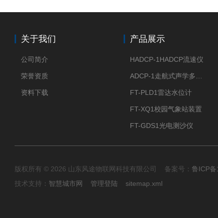
关于我们
产品展示
公司简介
HADCP-1HADCP流速仪
荣誉资质
ADCP-1走航式声学多普勒流速剖面仪
资料下载
FT-PLD1雷达水位计
FT-XQ1校园气象站装置
FT-GDS1光电测沙仪
版权所有 © 2026 山东风途物联网科技有限公司 备案号：
鲁ICP备1
技术支持：
智慧城市网
管理登陆
sitemap.xml