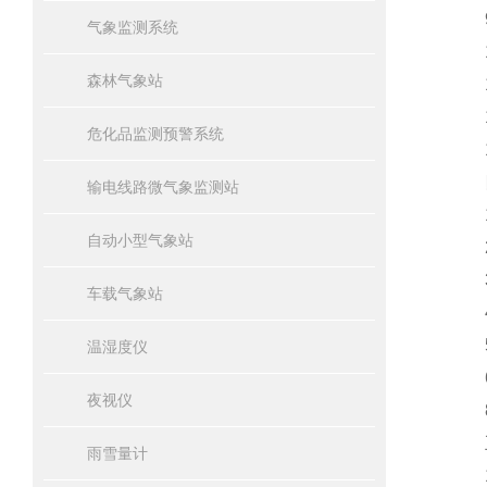
9)
气象监测系统
10
森林气象站
11
12
危化品监测预警系统
13
四
输电线路微气象监测站
1、
自动小型气象站
2、
3、
车载气象站
4、
5、
温湿度仪
6、
夜视仪
8、
五
雨雪量计
1、