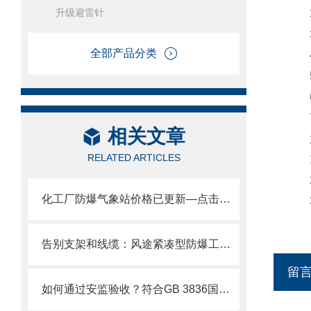
升级避雷针
2
3、
全部产品分类
4、
5、
6
7、
相关文章
六
RELATED ARTICLES
1
2
化工厂防爆气象站价格已更新—点击咨询获取风途最新防爆监测系统报价单
3、
告别支架和线缆：风途紧凑型防爆工业小型气象站简化化工厂区监测部署！
留
如何通过安监验收？符合GB 3836国家标准的防爆气象站技术资质全解析