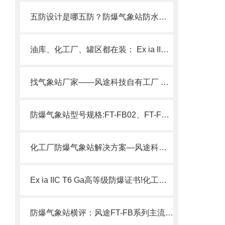
五防设计是哪五防？防爆气象站防水、防爆、防尘、防震、防腐。
油库、化工厂、罐区都在装： Ex ia IIC T6真防爆气象站配防爆屏!
找气象站厂家——风途科技自有工厂 室外/多功能/防爆/校园气象站定制
防爆气象站型号规格:FT-FB02、FT-FB01S风途两大型号详解
化工厂防爆气象站解决方案—风途科技满足GB3836防爆标准要求
Ex ia IIC T6 Ga高等级防爆证书!化工园区防爆气象站性价比高
防爆气象站横评：风途FT-FB系列主流品牌对比测评