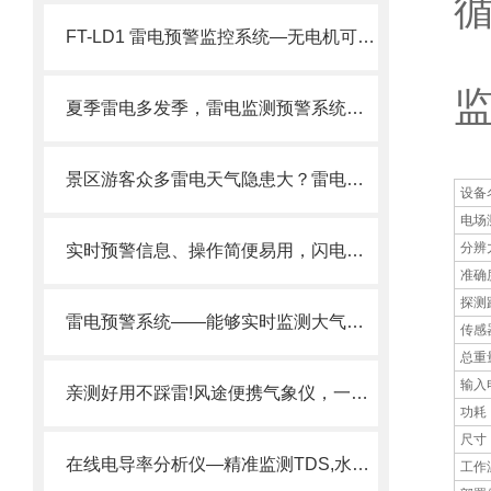
FT-LD1 雷电预警监控系统—无电机可动部件！无磨损更可靠。
夏季雷电多发季，雷电监测预警系统开启24小时“极速预警模式”
景区游客众多雷电天气隐患大？雷电预警系统，快速响应，及时疏散游客。
设备
电场
分辨
实时预警信息、操作简便易用，闪电监测系统，轻松应对闪电灾害
准确
探测
雷电预警系统——能够实时监测大气电场强度等关键参数2025全+境+派+送
传感
总重
输入
亲测好用不踩雷!风途便携气象仪，一键开启的专业级移动观测站!
功耗
尺寸
在线电导率分析仪—精准监测TDS,水质管理新选择 @2024风途推送
工作