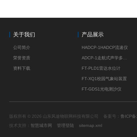
关于我们
产品展示
公司简介
HADCP-1HADCP流速仪
荣誉资质
ADCP-1走航式声学多普勒流速剖面仪
资料下载
FT-PLD1雷达水位计
FT-XQ1校园气象站装置
FT-GDS1光电测沙仪
版权所有 © 2026 山东风途物联网科技有限公司 备案号：
鲁ICP备1
技术支持：
智慧城市网
管理登陆
sitemap.xml