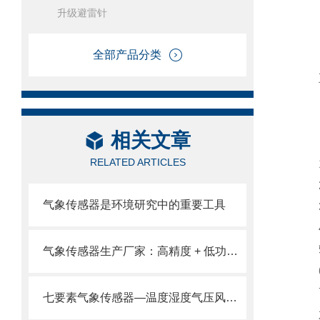
升级避雷针
全部产品分类
五
相关文章
RELATED ARTICLES
1
2
气象传感器是环境研究中的重要工具
3
4
5
气象传感器生产厂家：高精度 + 低功耗，适配多场景监测需求。
6.
7
七要素气象传感器—温度湿度气压风速风向雨量和光照七大要素监测于一身。
六