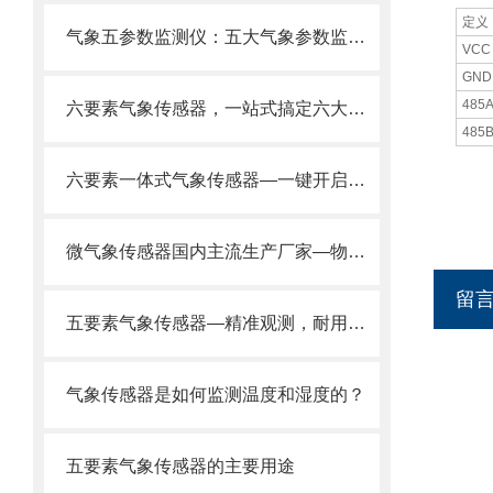
定义
气象五参数监测仪：五大气象参数监测功能融合，小巧机身蕴含*功能
VCC
GND
485
六要素气象传感器，一站式搞定六大气象要素监测！
485
六要素一体式气象传感器—一键开启即可同时监测气象六要素操作简单便捷。
微气象传感器国内主流生产厂家—物超所值让人满意2025全+境+派+送
留
五要素气象传感器—精准观测，耐用免维护的一体化微气象传感器@风途推送
气象传感器是如何监测温度和湿度的？
五要素气象传感器的主要用途