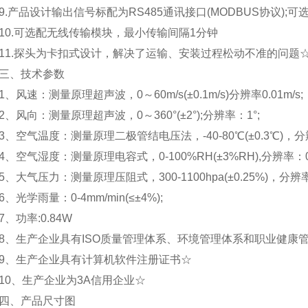
产品设计输出信号标配为RS485通讯接口(MODBUS协议);可
.可选配无线传输模块，最小传输间隔1分钟
.探头为卡扣式设计，解决了运输、安装过程松动不准的问题
、技术参数
风速：测量原理超声波，0～60m/s(±0.1m/s)分辨率0.01m/s;
风向：测量原理超声波，0～360°(±2°);分辨率：1°;
空气温度：测量原理二极管结电压法，-40-80℃(±0.3℃)，分辨率
空气湿度：测量原理电容式，0-100%RH(±3%RH),分辨率：0.
大气压力：测量原理压阻式，300-1100hpa(±0.25%)，分辨率0.
光学雨量：0-4mm/min(≤±4%);
功率:0.84W
生产企业具有ISO质量管理体系、环境管理体系和职业健康
、生产企业具有计算机软件注册证书☆
、生产企业为3A信用企业☆
、产品尺寸图