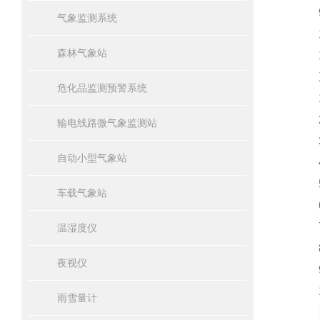
9.
气象监测系统
10
森林气象站
11
三
危化品监测预警系统
1、
2、
输电线路微气象监测站
3、
自动小型气象站
4、
5、
车载气象站
6、
7、
温湿度仪
8、
夜视仪
9
10
雨雪量计
四