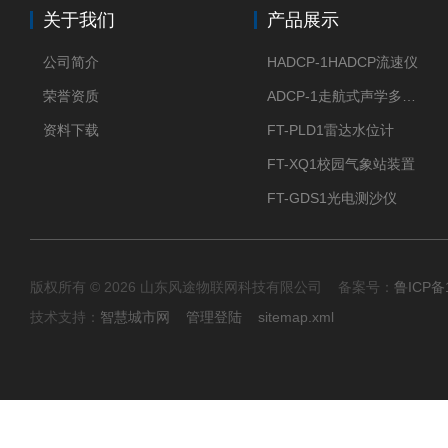
关于我们
产品展示
公司简介
HADCP-1HADCP流速仪
荣誉资质
ADCP-1走航式声学多普勒流速剖面仪
资料下载
FT-PLD1雷达水位计
FT-XQ1校园气象站装置
FT-GDS1光电测沙仪
版权所有 © 2026 山东风途物联网科技有限公司 备案号：
鲁ICP备1
技术支持：
智慧城市网
管理登陆
sitemap.xml