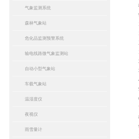
8.
气象监测系统
9.
森林气象站
10
11
危化品监测预警系统
三
1、
输电线路微气象监测站
2、
自动小型气象站
3、
4、
车载气象站
5、
6、
温湿度仪
7、
夜视仪
8、
9
雨雪量计
10