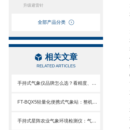
升级避雷针
19
20
全部产品分类
四
1.
2.
3.
相关文章
4.
RELATED ARTICLES
5.
6
手持式气象仪品牌怎么选？看精度、看存储、看续航、看厂家实力风途实力解析
7.
五
1.
FT-BQX5轻量化便携式气象站：整机不足5kg，2分钟快速部署随带随测！
2
3.
手持式星阵农业气象环境检测仪：气象监测的“手持星图”，精准、便携、智能
4.