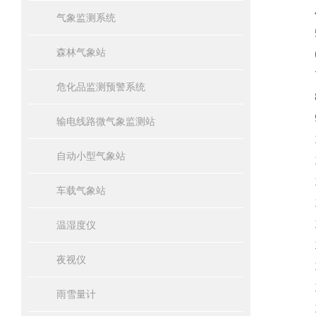
4.
气象监测系统
5.
森林气象站
6.
7.
危化品监测预警系统
8.
9.
输电线路微气象监测站
10
自动小型气象站
11
12
车载气象站
13
14
温湿度仪
15
夜视仪
16
17
雨雪量计
18