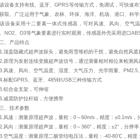
备支持有线、蓝牙、GPRS等传输方式，免调试，可快速布
获取。广泛运用于气象、农林、环保、海洋、机场、港口、科学
备采用十二要素一体式传感器，可对风速、风向、空气温度、湿
2、NO2、O3等气象要素进行实时观测，传感器外壳采用进口AB
、产品特点
顶盖隐藏式超声波探头，避免雨雪堆积的干扰，避免自然风遮
原理为发射连续变频超声波信号，通过测量相对相位来检测风
风速、风向、空气温度、湿度、大气压力、光学雨量、PM2.5、P
标配GPRS、蓝牙、485转USB三种传输方式
.铝合金支架，可伸缩
减震防护拉杆箱，方便携带
、技术参数
风速：测量原理超声波，量程：0～60m/s，精度：±0.1m/s，分辨率0
风向：测量原理超声波，量程：0～360°，精度：±2°，分辨率：
空气温度：测量原理二极管结电压法，量程：-40-80℃，精度：±0.