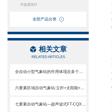
升级避雷针
3.
4.
全部产品分类
5.
6
7.
五
相关文章
1.
RELATED ARTICLES
2
3.
全自动小型气象站的作用体现在多个方面
4.
5.
6
六要素区域自动气象站:立杆+太阳能+六要素传感器一体化集成野外快速建站。
7.
六
七要素自动气象站—超声波式FT-CQX7野外长期监测，免维护更省心！
1.