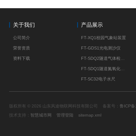
关于我们
产品展示
公司简介
FT-XQ1校园气象站装置
荣誉资质
FT-GDS1光电测沙仪
资料下载
FT-SDQ2隧道气体检测仪
FT-SDQ1隧道氮氧化物检测仪
FT-SC32电子水尺
版权所有 © 2026 山东风途物联网科技有限公司 备案号：
鲁ICP备1
技术支持：
智慧城市网
管理登陆
sitemap.xml