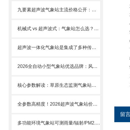
2.
九要素超声波气象站主流价格公开：含九要素一体式传感器+云平台全套配置。
3.
4.
机械式 vs 超声波式：气象站怎么选？五要素一体式优势在哪？
5.
6.
超声波一体化气象站是集成了多种传感器的高精度设备
7
8
2026全自动小型气象站优选品牌：风途科技数据精准可靠
9.
10
11
核心参数解读：草原生态监测气象站的传感器精度、供电与传输方案
全参数高精度！2026超声波气象站价格参考，风速/风向/温湿/气压一站式监测
留
多功能环境气象站可测雨量/辐射/PM2.5工农业生产适用