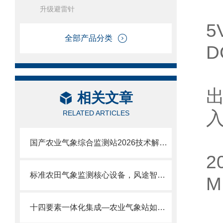
升级避雷针
全部产品分类
D
2
出
相关文章
入
RELATED ARTICLES
国产农业气象综合监测站2026技术解析：自主可控+多参数集成+免维护
2
标准农田气象监测核心设备，风途智慧农场气象站，气象数据驱动农事决策
M
4
十四要素一体化集成—农业气象站如何做到一台同步采集作物生长全环境参数