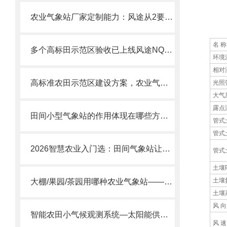
5
农业气象站厂家定制能力：风途从2要素到14+要素，按需选配不浪费！
名 称
多个高标田示范区验收已上线风途NQ12/NQ14农田小气候站！
环境
相对
高标准农田示范区建设方案，农业气象站配合物联网平台数据后期验收不卡壳。
光照
大气
露点
田间小型气象站的作用体现在哪些方面？
管式
管式
2026智慧农业入门选：田间气象站让农民从“看天吃饭”变“知天而作
管式
土壤
土壤
大棚/果园/茶园用哪种农业气象站——风途FT-NQ14系列
土壤
风 向
智能农田小气候观测系统—太阳能供电/超低功耗农田小气候气象站
风 速