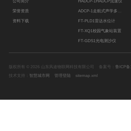
公司简介
HADCP-1HADCP流速仪
荣誉资质
ADCP-1走航式声学多普勒流速剖面仪
资料下载
FT-PLD1雷达水位计
FT-XQ1校园气象站装置
FT-GDS1光电测沙仪
版权所有 © 2026 山东风途物联网科技有限公司 备案号：
鲁ICP备1
技术支持：
智慧城市网
管理登陆
sitemap.xml