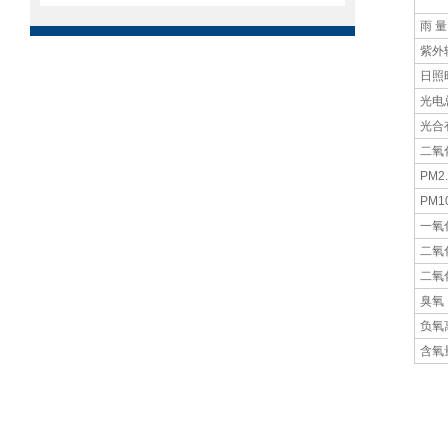
雨 量
紫外
日照
光电
光合
二氧
PM2.
PM1
一氧
二氧
二氧
臭氧
负氧
含氧