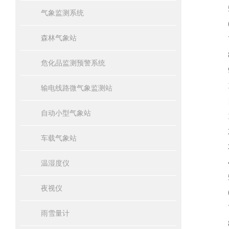
5、
气象监测系统
6、
森林气象站
7、
8、
危化品监测预警系统
9
10
输电线路微气象监测站
四
自动小型气象站
1、
2
车载气象站
3
4、
温湿度仪
5
夜视仪
6
7
雨雪量计
8