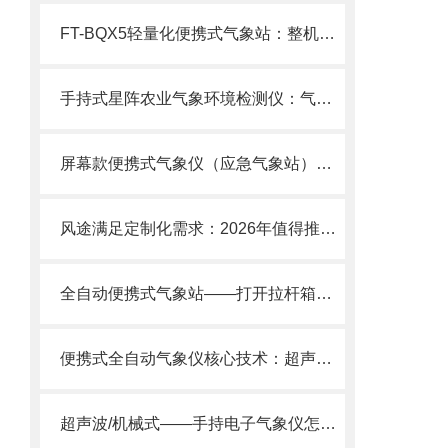
FT-BQX5轻量化便携式气象站：整机不足5kg，2分钟快速部署随带随测！
手持式星阵农业气象环境检测仪：气象监测的“手持星图”，精准、便携、智能
屏幕款便携式气象仪（应急气象站）：IP65防护·内置锂电池一站式解决方案
风途满足定制化需求：2026年值得推荐的便携式气象站供应商评估标准
全自动便携式气象站——打开拉杆箱，2分钟变出专业气象站！
便携式全自动气象仪核心技术：超声波测风+高精度传感器一体化集成”
超声波/机械式——手持电子气象仪怎么选?