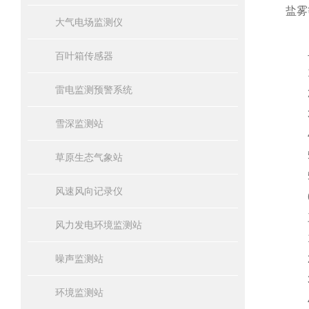
盐雾
大气电场监测仪
二
百叶箱传感器
1、
雷电监测预警系统
2、
3
雪深监测站
4
5
草原生态气象站
5
风速风向记录仪
6
三
风力发电环境监测站
1、
噪声监测站
2、
3、
环境监测站
4