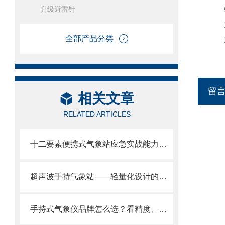
升级避雷针
9、
1
全部产品分类
11
留
相关文章
RELATED ARTICLES
十二要素便携式气象站应急实战能力：现场组装/2分钟部署/数据秒出。
超声波手持气象站——轻量化设计的极限：单手可握/掌上气象站
手持式气象仪品牌怎么选？看精度、看存储、看续航、看厂家实力风途实力解析