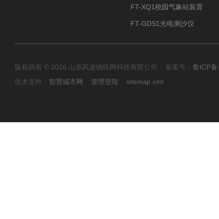
FT-XQ1校园气象站装置
FT-GDS1光电测沙仪
版权所有 © 2026 山东风途物联网科技有限公司 备案号：
鲁ICP备1
技术支持：
智慧城市网
管理登陆
sitemap.xml