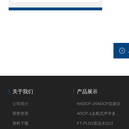
关于我们
产品展示
公司简介
HADCP-1HADCP流速仪
荣誉资质
ADCP-1走航式声学多普勒流速剖面仪
资料下载
FT-PLD1雷达水位计