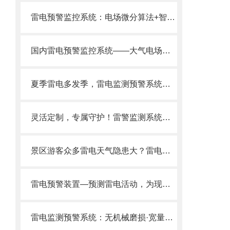
雷电预警监控系统​：电场微分算法+智能阈值优化，打造精准雷电预警新标准
国内雷电预警监控系统——大气电场仪：精准预警 + 易组网，选对不后悔。
夏季雷电多发季，雷电监测预警系统开启24小时“极速预警模式”
灵活定制，专属守护！雷警监测系统为用户量身打造监测系统。
景区游客众多雷电天气隐患大？雷电预警系统，快速响应，及时疏散游客。
雷电预警装置—预测雷电活动，为现代防雷体系提供科技支撑。
雷电监测预警系统：无机械磨损·宽量程探测·15KM覆盖，工业级防雷预警优选