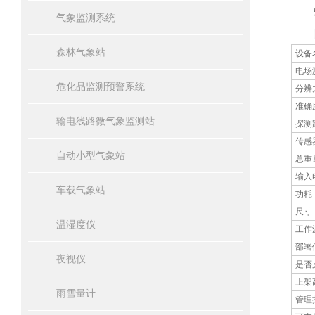
5.
气象监测系统
四
森林气象站
设备
电场
危化品监测预警系统
分辨
准确
输电线路微气象监测站
探测
传感
自动小型气象站
总重
输入
车载气象站
功耗
尺寸
温湿度仪
工作
部署
夜视仪
是否
上架
雨雪量计
管理