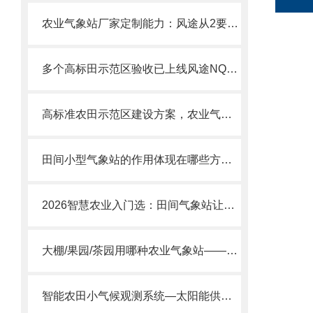
农业气象站厂家定制能力：风途从2要素到14+要素，按需选配不浪费！
多个高标田示范区验收已上线风途NQ12/NQ14农田小气候站！
高标准农田示范区建设方案，农业气象站配合物联网平台数据后期验收不卡壳。
田间小型气象站的作用体现在哪些方面？
2026智慧农业入门选：田间气象站让农民从“看天吃饭”变“知天而作
大棚/果园/茶园用哪种农业气象站——风途FT-NQ14系列
智能农田小气候观测系统—太阳能供电/超低功耗农田小气候气象站