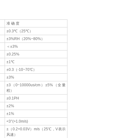
准 确 度
±0.3℃（25℃）
±3%RH（20%~80%）
＜±3%
±0.25%
±1℃
±0.3（-10~70℃）
±3%
±3（0~10000us/cm）±5%（全量
程）
±0.1PH
±2%
±1%
<3°(>1.0m/s)
±（0.2+0.03V）m/s（25℃，V表示
风速）