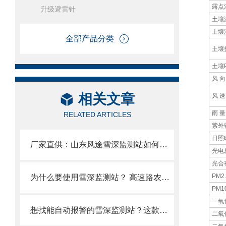
露点
升级避雷针
土壤
土壤
全部产品分类
土壤
土壤
风 向
相关文章
风 速
雨 量
RELATED ARTICLES
紫外
日照
厂家直供：山东风途雪深监测站如何精准预警因积雪融化带来的溃坝风险?
光电
光合
PM2.
为什么要使用雪深监测站？ 高速路农田防雪灾！一次采购适配多区域需求。
PM1
一氧
想找能自动报警的雪深监测站？这款超声波款或许正合适！
二氧