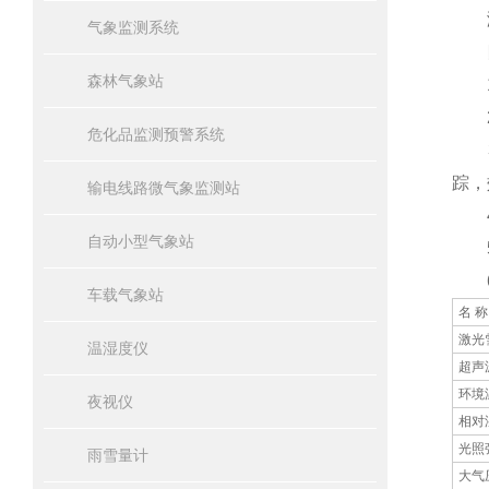
激
气象监测系统
四
森林气象站
1、
2、
危化品监测预警系统
3、
踪，
输电线路微气象监测站
4、
自动小型气象站
5、
6
车载气象站
名 称
激光
温湿度仪
超声
环境
夜视仪
相对
光照
雨雪量计
大气