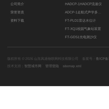
公司简介
HADCP-1HADCP流速仪
荣誉资质
ADCP-1走航式声学多普勒流速剖面仪
资料下载
FT-PLD1雷达水位计
FT-XQ1校园气象站装置
FT-GDS1光电测沙仪
版权所有 © 2026 山东风途物联网科技有限公司 备案号：
鲁ICP备1
技术支持：
智慧城市网
管理登陆
sitemap.xml