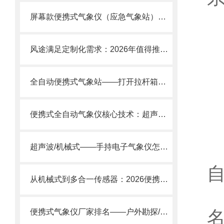
屏幕款便携式气象仪（应急气象站）：IP65防护·内置锂电池一站式解决方案
风途满足定制化需求：2026年值得推荐的便携式气象站供应商评估标准
全自动便携式气象站——打开拉杆箱，2分钟变出专业气象站！
便携式全自动气象仪核心技术：超声波测风+高精度传感器一体化集成”
3
超声波/机械式——手持电子气象仪怎么选?
从机械式到多合一传感器：2026便携式气象仪TOP厂家核心技术大拆解
便携式气象仪厂家排名——户外勘探/应急监测/科研教学怎么选?