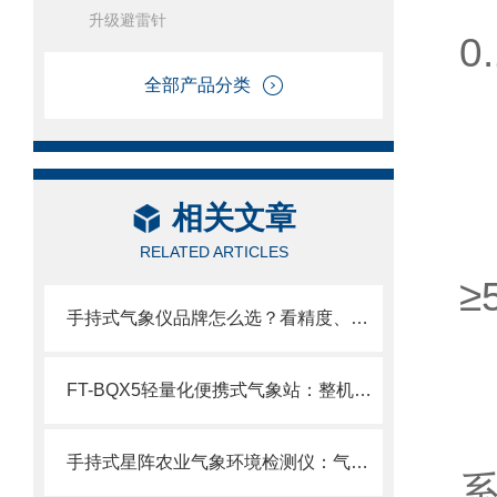
升级避雷针
0
全部产品分类
2
相关文章
RELATED ARTICLES
≥
手持式气象仪品牌怎么选？看精度、看存储、看续航、看厂家实力风途实力解析
FT-BQX5轻量化便携式气象站：整机不足5kg，2分钟快速部署随带随测！
手持式星阵农业气象环境检测仪：气象监测的“手持星图”，精准、便携、智能