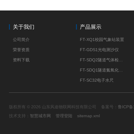
关于我们
产品展示
公司简介
FT-XQ1校园气象站装置
荣誉资质
FT-GDS1光电测沙仪
资料下载
FT-SDQ2隧道气体检测仪
FT-SDQ1隧道氮氧化物检测仪
FT-SC32电子水尺
版权所有 © 2026 山东风途物联网科技有限公司 备案号：
鲁ICP备1
技术支持：
智慧城市网
管理登陆
sitemap.xml