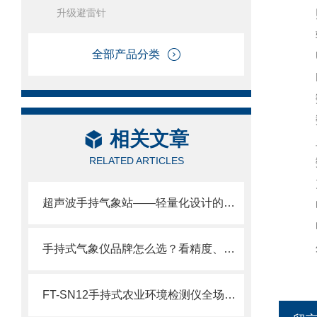
升级避雷针
照度
辐射
全部产品分类
UV
PM2
数
数据
相关文章
显
RELATED ARTICLES
数
充电
超声波手持气象站——轻量化设计的极限：单手可握/掌上气象站
电源
电池
外型
手持式气象仪品牌怎么选？看精度、看存储、看续航、看厂家实力风途实力解析
FT-SN12手持式农业环境检测仪全场景解析：移动巡检·定点观测·项目验收用