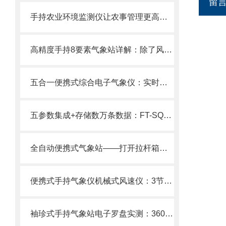
留
手持农业环境监测仪让农事管理更高效——FT-SN12一台设备，替代多种仪表。
高精度手持8要素气象站详解：除了风速风向，还能测什么？（附参数解读）
五合一便携式综合电子气象仪：实时监测风速/风向/温湿度/气压，秒级响应！
五参数集成+存储数万条数据：FT-SQ5便携式综合气象观测仪的核心功能盘点
全自动便携式气象站——打开拉杆箱，2分钟变出专业气象站！
便携式手持气象仪机械式风速仪：3节5号电池供电+大屏显示，高性价比之选
袖珍式手持气象站电子罗盘实测：360°风向与方位同步，户外方向判断不再难