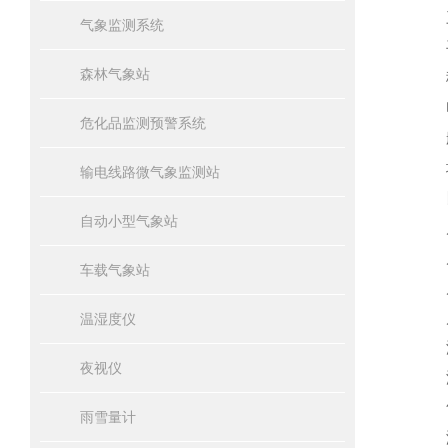
三
气象监测系统
手
森林气象站
移
电
危化品监测预警系统
船
城
输电线路微气象监测站
四
自动小型气象站
风速
风力
车载气象站
风向
风向
温湿度仪
温度
夜视仪
湿度
气压
雨雪量计
海拔