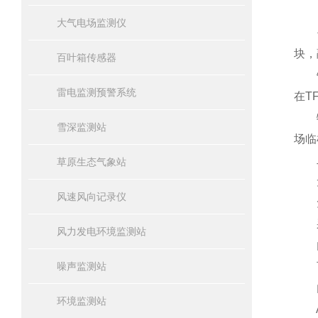
大气电场监测仪
手持
块，
百叶箱传感器
针对
雷电监测预警系统
在T
特殊
雪深监测站
场临
二
草原生态气象站
无
风速风向记录仪
免
采
风力发电环境监测站
内部
噪声监测站
可
内
环境监测站
A