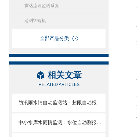
雷达流速监测系统
野外
信号
遥测终端机
六
水
全部产品分类
测距
测距
测
间隔
相关文章
供
RELATED ARTICLES
太阳
蓄电
防汛雨水情自动监测站：超限自动报警，为防汛调度争取黄金响应时间。
支架
工作
中小水库水雨情监测：水位自动测报系统如何实现“测得到、报得出”
七
1