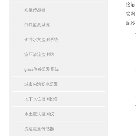
接触
雨量传感器
管网
泥沙
白蚁监测系统
二
矿井水文监测系统
1、
2
渗压渗流监测站
3
三
gnss位移监测系统
1、
城市内涝积水监测
2、
3、
地下水位监测设备
4、
水土流失监测仪
5
四
流速流量传感器
1、