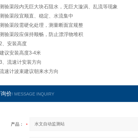
验渠段内无巨大块石阻水，无巨大漩涡、乱流等现象
验渠段宜顺直、稳定、水流集中
验渠段需硬化处理，测量断面宜规整
验渠段应保持顺畅，防止漂浮物堆积
、安装高度
安装高度3-4米
、流速计安装方向
速计波束建议朝来水方向
言询价
/ MESSAGE INQUIRY
产品：