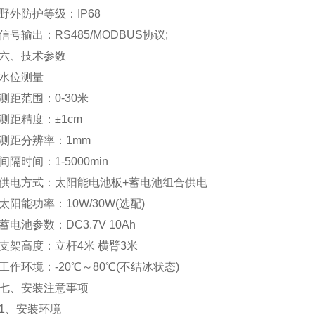
防护等级：IP68
输出：RS485/MODBUS协议;
、技术参数
位测量
范围：0-30米
精度：±1cm
距分辨率：1mm
时间：1-5000min
电方式：太阳能电池板+蓄电池组合供电
能功率：10W/30W(选配)
池参数：DC3.7V 10Ah
高度：立杆4米 横臂3米
环境：-20℃～80℃(不结冰状态)
、安装注意事项
、安装环境