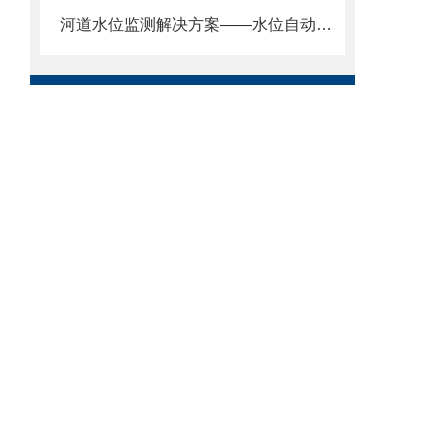
河道水位监测解决方案——水位自动监测系统：不受温度、湿度、气压影响。