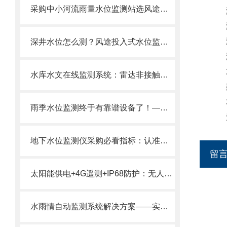
采购中小河流雨量水位监测站选风途价格实惠，全程服务方便！
测
测
测
深井水位怎么测？风途投入式水位监测站，0-400m量程，精准可靠！
测
2
水库水文在线监测系统：雷达非接触测水！不怕漂浮物泥沙雨季也能精准测！
建议
3
雨季水位监测终于有靠谱设备了！—远程水位综合监测系统24h无人值守。
流
​地下水位监测仪采购必看指标：认准毫米静压传感与IP68防护拒绝数据漂移！
留
太阳能供电+4G遥测+IP68防护：无人值守河道水位监测站的长期稳定运行方案
水雨情自动监测系统解决方案——实时监测水位雨量，自动报警防汛减灾