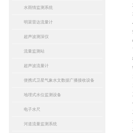
2
水雨情监测系统
3
明渠雷达流量计
4、
5
超声波测深仪
6
7
流量监测站
8
超声波流量计
9、
1
便携式卫星气象水文数据广播接收设备
11
五
地埋式水位监测设备
供电
电子水尺
工
运行
河道流量监测系统
存储