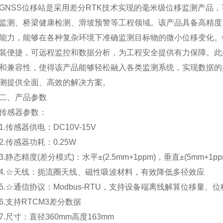
SS位移站是采用差分RTK技术实现的毫米级位移监测产品，
、桥梁健康检测、滑坡预警等工程领域。该产品具备高精度
，能够在各种复杂环境下准确监测目标物的微小位移变化。G
捷，可远程监控和数据分析，为工程安全提供有力保障。此外
容性，使得该产品能够轻松融入各类监测系统，实现数据的
提供全面、高效的解决方案。
、产品参数
感器参数：
传感器供电：DC10V-15V
传感器功耗：0.25W
静态精度(差分模式)：水平±(2.5mm+1ppm)，垂直±(5mm+1pp
☆天线：扼流圈天线、磁性吸波材料，有效降低多径效应
☆通信协议：Modbus-RTU，支持设备端离线解算位移量、
支持RTCM3差分数据
尺寸：直径360mm高度163mm