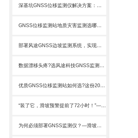
深基坑GNSS位移监测仪解决方案：施工期周边建筑沉降与支护结构位移实时追踪
GNSS位移监测站地质灾害监测选哪家？FT-WY1太阳能+毫米级精度了解一下
部署风途GNSS边坡监测系统，实现对不稳定边坡的连续、精准感知与超前预警。
数据漂移头疼?选风途科技GNSS监测站，内置抗干扰算法，数据稳如磐石
优质GNSS位移监测站如何选?这份2026年生产商排行榜与选购指南请收好!
“装了它，滑坡预警提前了72小时！”——用户盛赞GNSS位移站的精准预判力.
为何必须部署GNSS监测仪？—滑坡、崩塌、泥石流等地质灾害隐患点分布广泛。