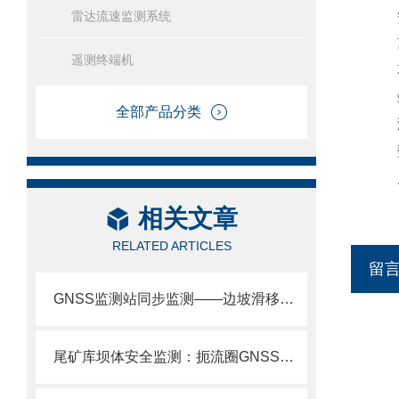
雷达流速监测系统
安装
离至
遥测终端机
不超
站之
全部产品分类
测量
数传
度
相关文章
RELATED ARTICLES
留
GNSS监测站同步监测——边坡滑移监测看水平位移，坝体沉降监测看垂直位移。
尾矿库坝体安全监测：扼流圈GNSS监测站，毫米级捕捉坝体沉降与水平位移