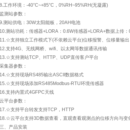
工作环境：-40°C~+85°C，0%RH~95%RH(无凝露)
测站参数：
测站供电：30W太阳能板，20AH电池
.测站功耗：传感器+LORA：0.6W传感器+LORA+数据上传：0
.☆支持独立工作模式下(不依赖云平台)位移报警、位移量输
.支持4G、无线网桥、wifi、以太网等数据通讯传输
.☆支持测站TCP、HTTP、UDP直传客户平台
集器参数：
.☆支持现场RS485输出ASCII数据格式
.☆支持现场添加RS485Modbus-RTU环境传感器
.支持内置式4GFPC天线
平台参数：
.☆支持平台转发支持TCP，HTTP
.☆云平台支持3D数据查看，直观查看观测点的位移方向与变
、产品安装