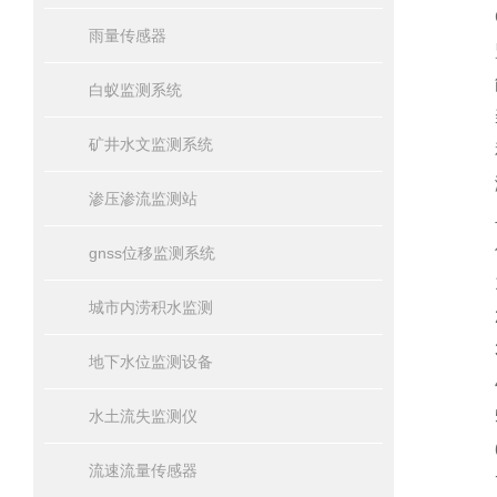
GN
雨量传感器
监测
能力
白蚁监测系统
装便
矿井水文监测系统
和兼
测
渗压渗流监测站
二
传
gnss位移监测系统
1.
城市内涝积水监测
2.
3.
地下水位监测设备
4.
水土流失监测仪
5.
6.
流速流量传感器
7.