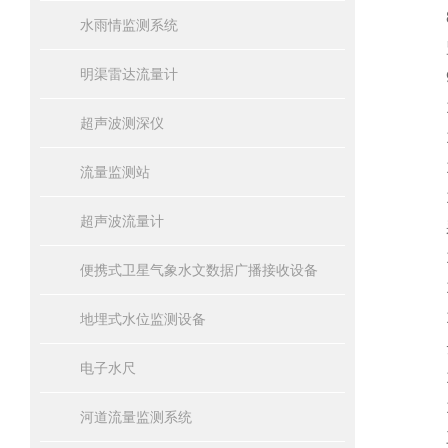
8.
水雨情监测系统
监
明渠雷达流量计
9.
10
超声波测深仪
11
12
流量监测站
13
超声波流量计
采
14
便携式卫星气象水文数据广播接收设备
15
16
地埋式水位监测设备
云
电子水尺
17
18
河道流量监测系统
三