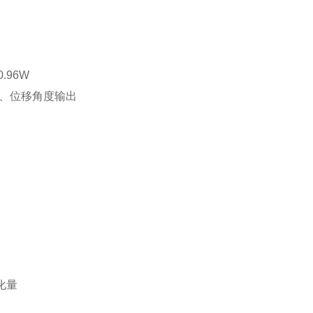
.96W
出、位移角度输出
化量