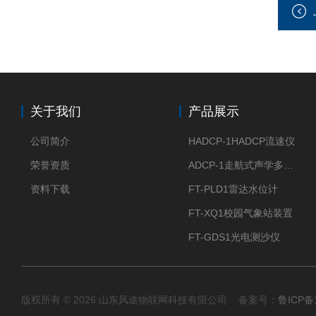
关于我们
产品展示
公司简介
HADCP-1HADCP流速仪
荣誉资质
ADCP-1走航式声学多普勒流速剖面仪
资料下载
FT-PLD1雷达水位计
FT-XQ1校园气象站装置
FT-GDS1光电测沙仪
版权所有 © 2026 山东风途物联网科技有限公司 备案号：
鲁ICP备1