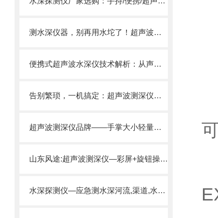
水深探测仪厂家选购：手持/便携/超声波测深仪现货直供。
测水深仪器，别再用水坨了！超声波测深仪，单人操作，3秒出数据。
便携式超声波水深仪技术解析：从声波发射到数据处理的原理与应用
显
告别繁琐，一机搞定：超声波测深仪，水电、水文、环保监测的“效率之钥”
超声波测深仪品牌——手掌大小轻量持，3 秒测深，水库河道全适配。
山东风途:超声波测深仪—彩屏+旋钮操作，捕鱼效率提升5 0%!
E
水深探测仪—应急测水深河流,渠道,水库项目用2025推送