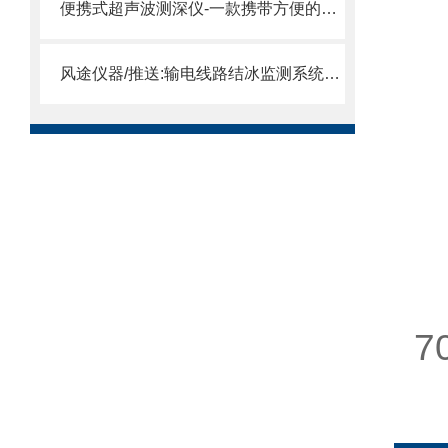
便携式超声波测深仪-一款携带方便的超声波水深探测仪
风途仪器/推送:输电线路结冰监测系统—为线路的安全运行提供有力保障
重
7
储