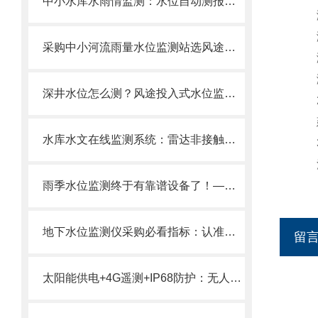
中小水库水雨情监测：水位自动测报系统如何实现“测得到、报得出”
测
测
采购中小河流雨量水位监测站选风途价格实惠，全程服务方便！
测
测
深井水位怎么测？风途投入式水位监测站，0-400m量程，精准可靠！
2
建议
水库水文在线监测系统：雷达非接触测水！不怕漂浮物泥沙雨季也能精准测！
3
流
雨季水位监测终于有靠谱设备了！—远程水位综合监测系统24h无人值守。
​地下水位监测仪采购必看指标：认准毫米静压传感与IP68防护拒绝数据漂移！
留
太阳能供电+4G遥测+IP68防护：无人值守河道水位监测站的长期稳定运行方案