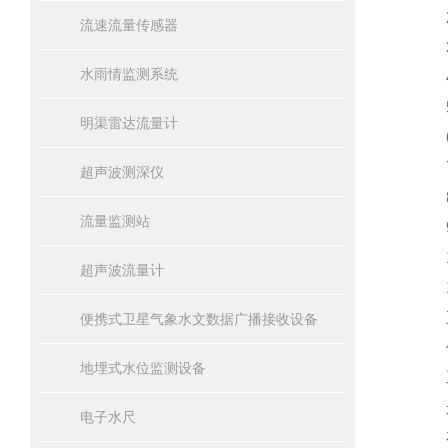
2
流速流量传感器
3
水雨情监测系统
4、
5
明渠雷达流量计
6
7
超声波测深仪
8
流量监测站
9、
1
超声波流量计
11
五
便携式卫星气象水文数据广播接收设备
供电
地埋式水位监测设备
工
运行
电子水尺
存储