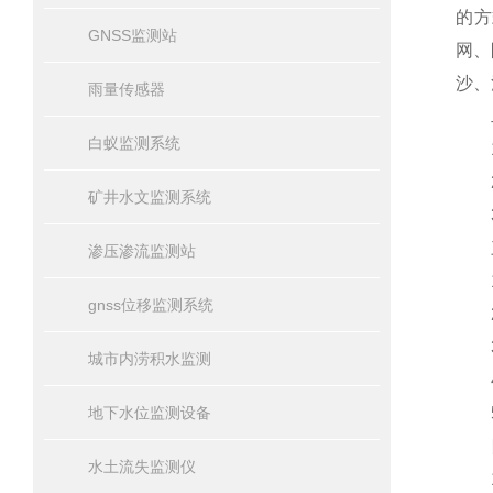
的方
GNSS监测站
网、
沙、
雨量传感器
二
白蚁监测系统
1、
2
矿井水文监测系统
3
三
渗压渗流监测站
1、
gnss位移监测系统
2、
3、
城市内涝积水监测
4、
地下水位监测设备
5
四
水土流失监测仪
1、