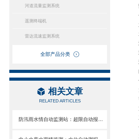
河道流量监测系统
野外
信号
遥测终端机
六
水
雷达流速监测系统
测距
测距
全部产品分类
测
间隔
供
相关文章
太阳
蓄电
RELATED ARTICLES
支架
工作
防汛雨水情自动监测站：超限自动报警，为防汛调度争取黄金响应时间。
七
1