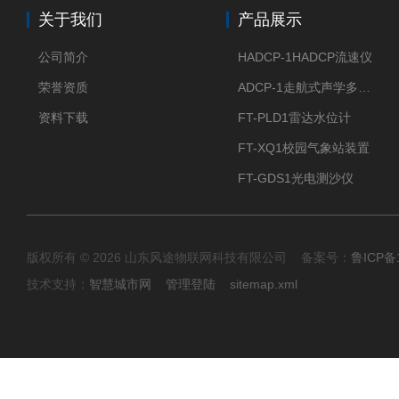
关于我们
产品展示
公司简介
HADCP-1HADCP流速仪
荣誉资质
ADCP-1走航式声学多普勒流速剖面仪
资料下载
FT-PLD1雷达水位计
FT-XQ1校园气象站装置
FT-GDS1光电测沙仪
版权所有 © 2026 山东风途物联网科技有限公司 备案号：
鲁ICP备1
技术支持：
智慧城市网
管理登陆
sitemap.xml