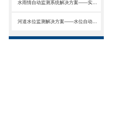
水雨情自动监测系统解决方案——实时监测水位雨量，自动报警防汛减灾
河道水位监测解决方案——水位自动监测系统：不受温度、湿度、气压影响。