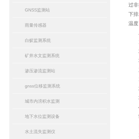
过非
GNSS监测站
下排
温度
雨量传感器
二
白蚁监测系统
1、
2
矿井水文监测系统
3
三
渗压渗流监测站
1、
gnss位移监测系统
2、
3、
城市内涝积水监测
4、
地下水位监测设备
5
四
水土流失监测仪
1、