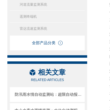
河道流量监测系统
野外
信号
遥测终端机
六
水
雷达流速监测系统
测距
测距
全部产品分类
测
间隔
雨
相关文章
测量
测量
RELATED ARTICLES
分辨
承雨
防汛雨水情自动监测站：超限自动报警，为防汛调度争取黄金响应时间。
供
太阳