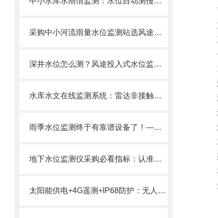
中小水库水雨情监测：水位自动测报系统如何实现“测得到、报得出”
蓄电
支架
采购中小河流雨量水位监测站选风途价格实惠，全程服务方便！
工作
七
深井水位怎么测？风途投入式水位监测站，0-400m量程，精准可靠！
1
测
水库水文在线监测系统：雷达非接触测水！不怕漂浮物泥沙雨季也能精准测！
测
测
雨季水位监测终于有靠谱设备了！—远程水位综合监测系统24h无人值守。
测
2
建议
​地下水位监测仪采购必看指标：认准毫米静压传感与IP68防护拒绝数据漂移！
3
流
太阳能供电+4G遥测+IP68防护：无人值守河道水位监测站的长期稳定运行方案