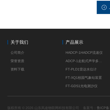
关于我们
产品展示
公司简介
HADCP-1HADCP流速仪
荣誉资质
ADCP-1走航式声学多普勒流速剖面仪
资料下载
FT-PLD1雷达水位计
FT-XQ1校园气象站装置
FT-GDS1光电测沙仪
版权所有 © 2026 山东风途物联网科技有限公司 备案号：
鲁ICP备1