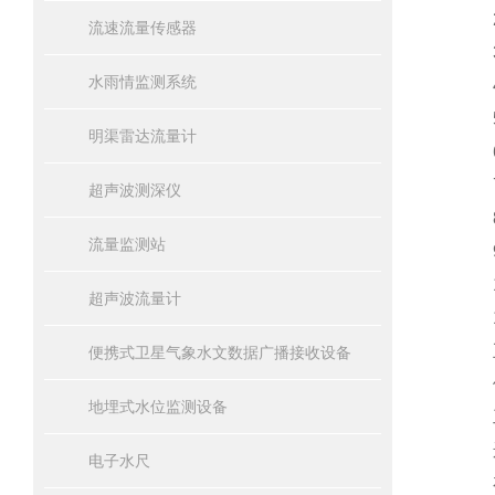
2
流速流量传感器
3
水雨情监测系统
4、
5
明渠雷达流量计
6
7
超声波测深仪
8
流量监测站
9、
1
超声波流量计
11
五
便携式卫星气象水文数据广播接收设备
供电
地埋式水位监测设备
工
运行
电子水尺
存储