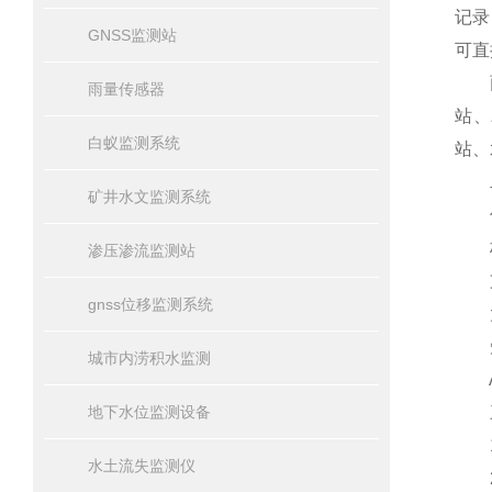
记录
GNSS监测站
可直
雨量
雨量传感器
站、
白蚁监测系统
站、
二
矿井水文监测系统
低功
标配
渗压渗流监测站
支持
gnss位移监测系统
太阳
短
城市内涝积水监测
AB
地下水位监测设备
三
1.
水土流失监测仪
2.