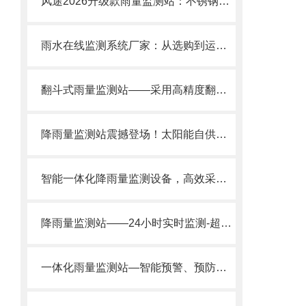
风途2026升级款雨量监测站：不锈钢双层防护，精准监测更耐用
雨水在线监测系统厂家：从选购到运维，一站式服务：风途的多方位支持体系！
翻斗式雨量监测站——采用高精度翻斗结构，每一次翻转都能精确记录降雨量。
降雨量监测站震撼登场！太阳能自供电、短信超限报警
智能一体化降雨量监测设备，高效采集与传输雨量数据
降雨量监测站——24小时实时监测-超标预警2025全+境+派+送
一体化雨量监测站—智能预警、预防内涝的降雨量监测设备2024全+境+派+送