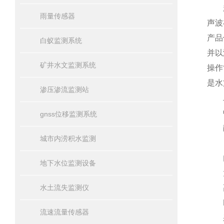
超声
雨量传感器
声波
产品
白蚁监测系统
并以
矿井水文监测系统
操作
是水
渗压渗流监测站
二
中，
gnss位移监测系统
静
城市内涝积水监测
自稳
内置
地下水位监测设备
大
水土流失监测仪
高精
FA
流速流量传感器
采用