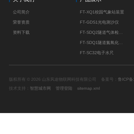
公司简介
FT-XQ1校园气象站装置
荣誉资质
FT-GDS1光电测沙仪
资料下载
FT-SDQ2隧道气体检测仪
FT-SDQ1隧道氮氧化物检测仪
FT-SC32电子水尺
版权所有 © 2026 山东风途物联网科技有限公司 备案号：
鲁ICP备1
技术支持：
智慧城市网
管理登陆
sitemap.xml