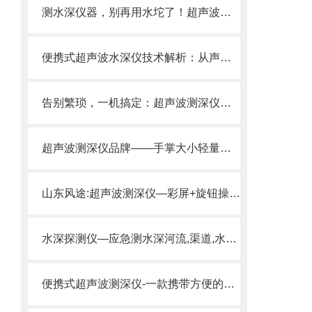
测水深仪器，别再用水坨了！超声波测深仪，单人操作，3秒出数据。
便携式超声波水深仪技术解析：从声波发射到数据处理的原理与应用
告别繁琐，一机搞定：超声波测深仪，水电、水文、环保监测的“效率之钥”
超声波测深仪品牌——手掌大小轻量持，3 秒测深，水库河道全适配。
山东风途:超声波测深仪—彩屏+旋钮操作，捕鱼效率提升5 0%!
水深探测仪—应急测水深河流,渠道,水库项目用2025推送
便携式超声波测深仪-一款携带方便的超声波水深探测仪