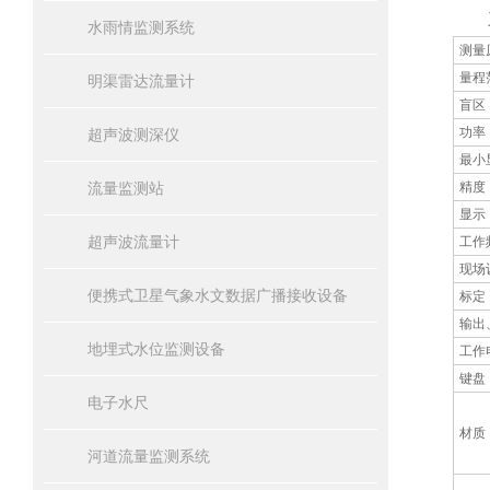
三
水雨情监测系统
测量
量程
明渠雷达流量计
盲区
功率
超声波测深仪
最小
流量监测站
精度
显示
超声波流量计
工作
现场
便携式卫星气象水文数据广播接收设备
标定
输出
地埋式水位监测设备
工作
键盘
电子水尺
材质
河道流量监测系统