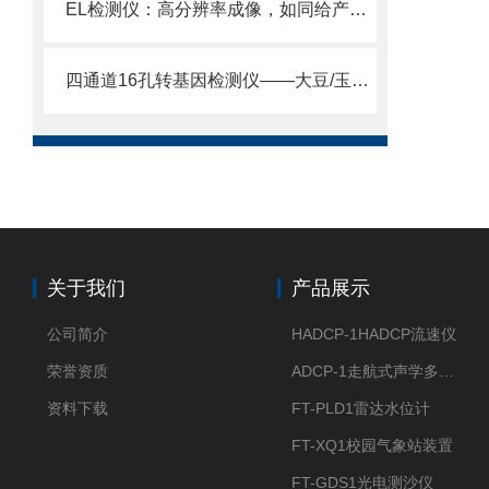
EL检测仪：高分辨率成像，如同给产品内部拍“特写”，检测更精准
四通道16孔转基因检测仪——大豆/玉米/水稻转基因筛查的高效解决方案。
关于我们
产品展示
公司简介
HADCP-1HADCP流速仪
荣誉资质
ADCP-1走航式声学多普勒流速剖面仪
资料下载
FT-PLD1雷达水位计
FT-XQ1校园气象站装置
FT-GDS1光电测沙仪