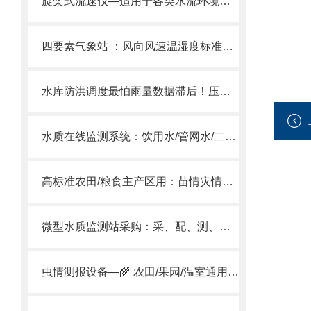
旋桨式流速仪—适用于各类水流环境，是水利测量、工程作业的实用利器！
四要素气象站​ ：风向风速温湿度标准版气象站，满足环境监测核心需求。
水库防洪调度最怕雨量数据滞后！压电雨量监测站每一滴雨都实时记录！
水质在线监测系统：饮用水/管网水/二次供水 五参数同测守护“龙头安全”
高标准农田/粮食主产区用：苗情灾情监测系统推荐（长势远程查看/灾害预警）
微型水质监测站采购：采、配、测、控、辅一体化设计，实现户外无人值守监测
虫情测报设备—🌾 农田/果园/温室通用满足虫情预测预报及标本采集需要。