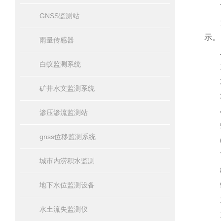
可以
GNSS监测站
测深
示。
雨量传感器
二
白蚁监测系统
1、
2、
矿井水文监测系统
3
4
渗压渗流监测站
5、
gnss位移监测系统
6、
7
城市内涝积水监测
8、
地下水位监测设备
9、
1
水土流失监测仪
11