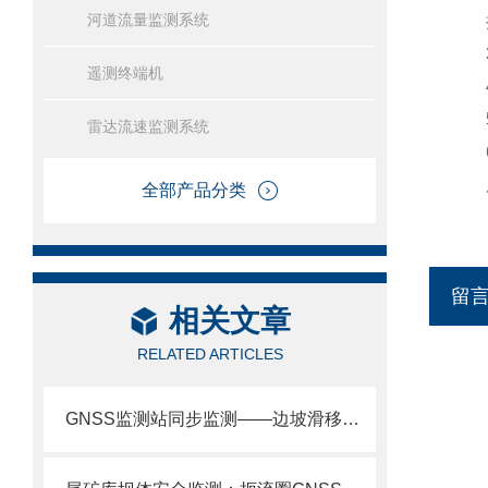
河道流量监测系统
择
3：
遥测终端机
4：
5
雷达流速监测系统
6：
度
全部产品分类
留
相关文章
RELATED ARTICLES
GNSS监测站同步监测——边坡滑移监测看水平位移，坝体沉降监测看垂直位移。