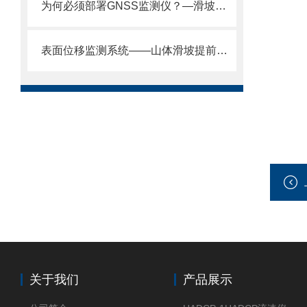
为何必须部署GNSS监测仪？—滑坡、崩塌、泥石流等地质灾害隐患点分布广泛。
表面位移监测系统——山体滑坡提前预警监测：防范地质灾害。
关于我们
产品展示