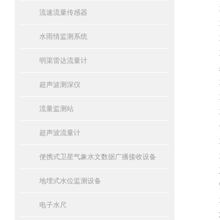
10
流速流量传感器
11
水雨情监测系统
12
13
明渠雷达流量计
采
14
超声波测深仪
15
流量监测站
16
云
超声波流量计
17
18
便携式卫星气象水文数据广播接收设备
三
地埋式水位监测设备
安
1：
电子水尺
2：