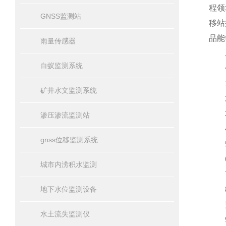
程领
GNSS监测站
移站
品能
雨量传感器
二
白蚁监测系统
传
1.
矿井水文监测系统
2.
3.
渗压渗流监测站
4.
gnss位移监测系统
5.
6.
城市内涝积水监测
7.
地下水位监测设备
8.
监
水土流失监测仪
9.