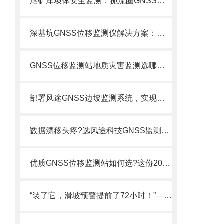
尾矿库坝体安全监测：扼流圈GNSS监测站，毫米级捕捉坝体沉降与水平位移
深基坑GNSS位移监测仪解决方案：施工期周边建筑沉降与支护结构位移实时追踪
GNSS位移监测站地质灾害监测选哪家？FT-WY1太阳能+毫米级精度了解一下
部署风途GNSS边坡监测系统，实现对不稳定边坡的连续、精准感知与超前预警。
数据漂移头疼?选风途科技GNSS监测站，内置抗干扰算法，数据稳如磐石
优质GNSS位移监测站如何选?这份2026年生产商排行榜与选购指南请收好!
“装了它，滑坡预警提前了72小时！”——用户盛赞GNSS位移站的精准预判力.