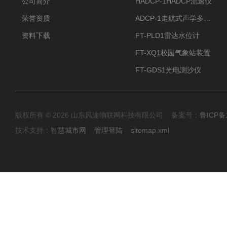
公司简介
HADCP-1HADCP流速仪
荣誉资质
ADCP-1走航式声学多普勒流速剖面仪
资料下载
FT-PLD1雷达水位计
FT-XQ1校园气象站装置
FT-GDS1光电测沙仪
版权所有 © 2026 山东风途物联网科技有限公司 备案号：
鲁ICP备1
技术支持：
智慧城市网
管理登陆
sitemap.xml