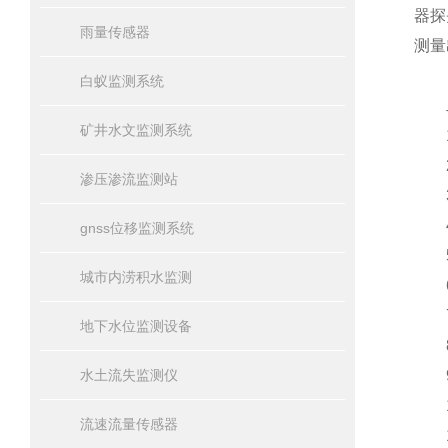
器探
雨量传感器
测量
白蚁监测系统
二
矿井水文监测系统
1、
2、
渗压渗流监测站
3、
4、
gnss位移监测系统
5、
城市内涝积水监测
6
7、
地下水位监测设备
8、
水土流失监测仪
9、
10
流速流量传感器
11