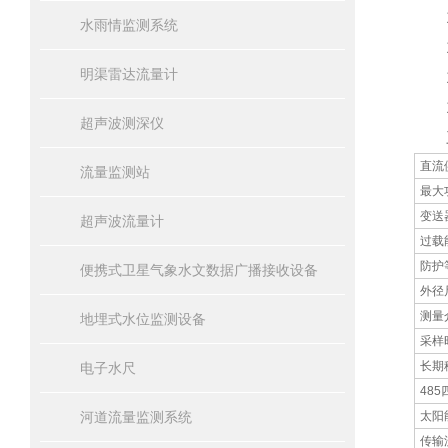
12
水雨情监测系统
13
明渠雷达流量计
14
15
超声波测深仪
三
直流
流量监测站
最大
变送
超声波流量计
过载
防护
便携式卫星气象水文数据广播接收设备
外径
测量
地埋式水位监测设备
采样
长期
电子水尺
48
河道流量监测系统
太阳
传输