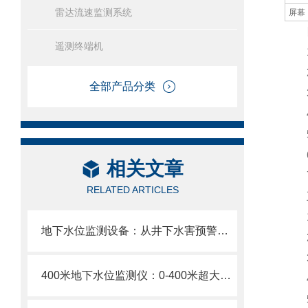
雷达流速监测系统
屏幕
四
遥测终端机
1、
2
全部产品分类
3、
4、
5、
6
相关文章
7、
RELATED ARTICLES
五
1
地下水位监测设备：从井下水害预警到地下水动态管理全适配深井水位监测终端
2
3
400米地下水位监测仪：0-400米超大量程深井矿井地热井水位监测“一探到底”
4、
5、