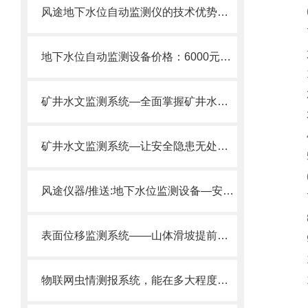
风途地下水位自动监测仪的技术优势：地下水超采治理，先要“看住”水位。
6
7、
六
地下水位自动监测设备价格：6000元起，深井/地下水监测适用
1、
2
矿井水文监测系统—全面掌握矿井水文状况的动态变化
3
4、
矿井水文监测系统—让安全隐患无处遁形的地下水位监测仪2025推送
5
6
风途仪器/推送:地下水位监测设备—安装简单方便的防爆地下水位监测仪
7
8
表面位移监测系统——山体滑坡提前预警监测：防范地质灾害。
9、
1
物联网虫情测报系统，能在多大程度上助力农业防灾减灾？让我们一探究竟！
11