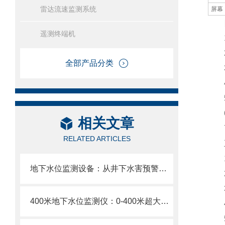
雷达流速监测系统
屏幕
四
遥测终端机
1、
2
全部产品分类
3、
4、
5、
6
相关文章
7、
RELATED ARTICLES
五
1
地下水位监测设备：从井下水害预警到地下水动态管理全适配深井水位监测终端
2
3
400米地下水位监测仪：0-400米超大量程深井矿井地热井水位监测“一探到底”
4、
5、