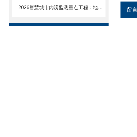
2026智慧城市内涝监测重点工程：地埋式积水监测站：埋入地下实时感知水位。
留