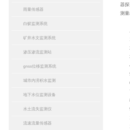
器探
雨量传感器
测量
白蚁监测系统
二
矿井水文监测系统
1、
2、
渗压渗流监测站
3、
4、
gnss位移监测系统
5、
城市内涝积水监测
6
7、
地下水位监测设备
8、
水土流失监测仪
9、
10
流速流量传感器
11