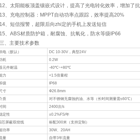
、太阳能板顶盖镶嵌式设计，提高了光电转化效率，增加了抗
、充电控制器：MPPT自动功率点跟踪，效率提高20%
、短信报警，超限后向zhi定的手机上发送短信
、ABS材质防护箱，耐腐蚀、抗氧化，防水等级IP66
、主要技术参数
供电（默认）
DC 10-30V，典型24V
功耗
0.2W
器元件耐温
-40℃~+80℃
能力
<1.5倍量程
等级
IP68
尺寸
Ф26.8mm
介质
对不锈钢无腐蚀的油、水等（长时间测量需≤60℃）
时间
2400次/s
稳定性
±0.2%FS/年
5四芯屏蔽双绞线
标配300米（支持定制）
能功率
30W、20AH
流量
自带3年流量