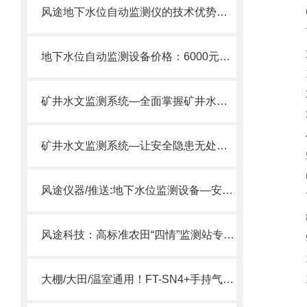
风途地下水位自动监测仪的技术优势：地下水超采治理，先要“看住”水位。
6
7、
六
地下水位自动监测设备价格：6000元起，深井/地下水监测适用
1、
2
矿井水文监测系统—全面掌握矿井水文状况的动态变化
3
4、
矿井水文监测系统—让安全隐患无处遁形的地下水位监测仪2025推送
5
6
风途仪器/推送:地下水位监测设备—安装简单方便的防爆地下水位监测仪
7
8
风途科技：高标准农田“四情”监测站专业制造商，实力保障农田智慧化。
9、
1
大棚/大田/温室通用！FT-SN4+手持气象仪实现空气温湿·光照·CO₂一手掌控
11