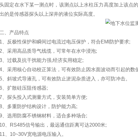
头固定在水下某一测点时，该测点以上水柱压力高度加上该点的
出的是传感器探头以上深井的液位实际高度。
、产品特点
反极性保护和瞬间过电流过电压保护，符合EMI防护要求;
采用高品质导气线缆，可常年在水中浸泡;
过载及抗干扰能力强,经济实用稳定;
采用核心自动校正算法，可有效防止因水面波动而引起的数值
斜坡式导液孔，可有效防止淤泥杂质进入，亦可防冲击。
、扩散硅压阻传感器;
探头投入式测量方式，安装简单方便;
多重防护结构设计，防护能力高;
选用防腐不锈钢材料，适合多种场合;
、RS485信号输出，最远通信距离可达2000米;
、10~30V宽电源电压输入。