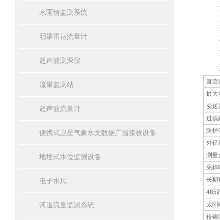
12
水雨情监测系统
13
明渠雷达流量计
14
15
超声波测深仪
三
直流
流量监测站
最大
变送
超声波流量计
过载
防护
便携式卫星气象水文数据广播接收设备
外径
测量
地埋式水位监测设备
采样
长期
电子水尺
48
河道流量监测系统
太阳
传输