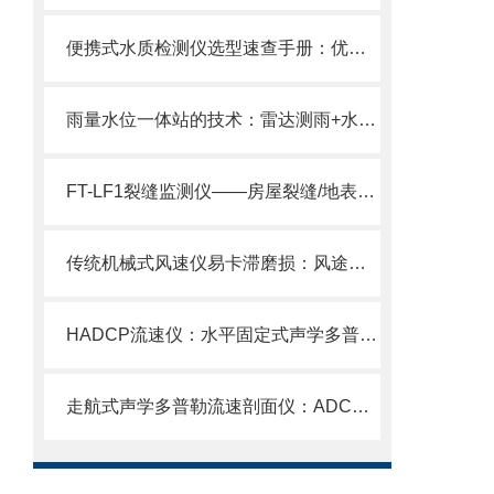
便携式水质检测仪选型速查手册：优质厂商推荐+核心参数对比（2026更新）
雨量水位一体站的技术：雷达测雨+水位监测双模块一体化集成架构
FT-LF1裂缝监测仪——房屋裂缝/地表裂隙/卸荷裂隙相对位移精准测量。
传统机械式风速仪易卡滞磨损：风途隧道风速风向检测器超声波全固态免维护
HADCP流速仪：水平固定式声学多普勒流速剖面仪内陆水域流量监测性价比之选
走航式声学多普勒流速剖面仪：ADCP剖面分层测流，水体流态变化一网打尽！