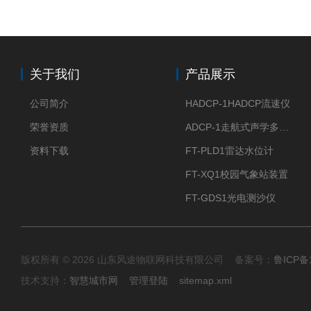
关于我们
产品展示
公司简介
HADCP-1HADCP流速仪
荣誉资质
ADCP-1走航式声学多普勒流速剖面仪
资料下载
FT-PLD1雷达水位计
FT-XQ1校园气象站装置
FT-GDS1光电测沙仪
版权所有 © 2026 山东风途物联网科技有限公司 备案号：
鲁ICP备1
技术支持：
智慧城市网
管理登陆
sitemap.xml