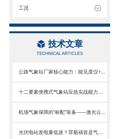
工况
技术文章
TECHNICAL ARTICLES
公路气象站厂家核心能力：能见度仪+六要素+路面传感器全栈自研
十二要素便携式气象站应急实战能力：现场组装/2分钟部署/数据秒出。
机场气象保障的“标配”装备——激光云高仪守护航班起降安全
光伏电站发电量低迷？罪魁祸首是气象监测失准—高精度光伏气象站请收好。