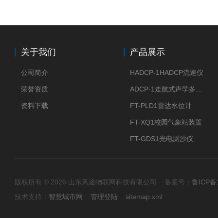
关于我们
产品展示
公司简介
HADCP-1HADCP流速仪
荣誉资质
ADCP-1走航式声学多普勒流速剖面仪
资料下载
FT-PLD1雷达水位计
FT-XQ1校园气象站装置
FT-GDS1光电测沙仪
版权所有 © 2026 山东风途物联网科技有限公司 备案号：
鲁ICP备1
技术支持：
智慧城市网
管理登陆
sitemap.xml