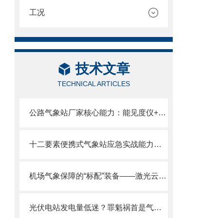
工况
技术文章
TECHNICAL ARTICLES
公路气象站厂家核心能力：能见度仪+六要素+路面传感器全栈自研
十二要素便携式气象站应急实战能力：现场组装/2分钟部署/数据秒出。
机场气象保障的“标配”装备——激光云高仪守护航班起降安全
光伏电站发电量低迷？罪魁祸首是气象监测失准—高精度光伏气象站请收好。