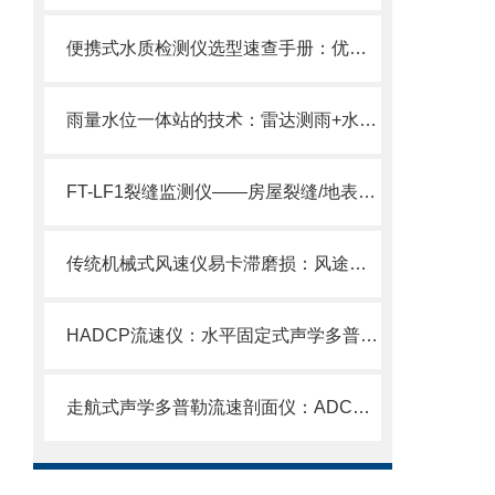
便携式水质检测仪选型速查手册：优质厂商推荐+核心参数对比（2026更新）
雨量水位一体站的技术：雷达测雨+水位监测双模块一体化集成架构
FT-LF1裂缝监测仪——房屋裂缝/地表裂隙/卸荷裂隙相对位移精准测量。
传统机械式风速仪易卡滞磨损：风途隧道风速风向检测器超声波全固态免维护
HADCP流速仪：水平固定式声学多普勒流速剖面仪内陆水域流量监测性价比之选
走航式声学多普勒流速剖面仪：ADCP剖面分层测流，水体流态变化一网打尽！