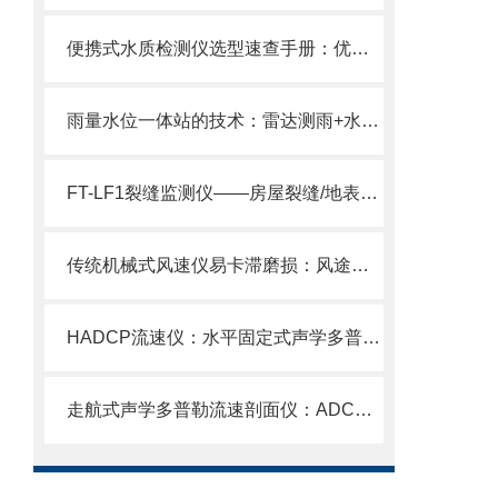
便携式水质检测仪选型速查手册：优质厂商推荐+核心参数对比（2026更新）
雨量水位一体站的技术：雷达测雨+水位监测双模块一体化集成架构
FT-LF1裂缝监测仪——房屋裂缝/地表裂隙/卸荷裂隙相对位移精准测量。
传统机械式风速仪易卡滞磨损：风途隧道风速风向检测器超声波全固态免维护
HADCP流速仪：水平固定式声学多普勒流速剖面仪内陆水域流量监测性价比之选
走航式声学多普勒流速剖面仪：ADCP剖面分层测流，水体流态变化一网打尽！