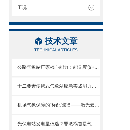
工况
技术文章
TECHNICAL ARTICLES
公路气象站厂家核心能力：能见度仪+六要素+路面传感器全栈自研
十二要素便携式气象站应急实战能力：现场组装/2分钟部署/数据秒出。
机场气象保障的“标配”装备——激光云高仪守护航班起降安全
光伏电站发电量低迷？罪魁祸首是气象监测失准—高精度光伏气象站请收好。