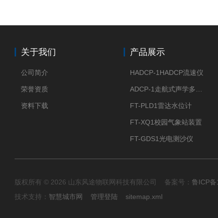
关于我们
产品展示
公司简介
HADCP-1HADCP流速仪
荣誉资质
ADCP-1走航式声学多普勒流速剖面仪
资料下载
FT-PLD1雷达水位计
FT-XQ1校园气象站装置
FT-GDS1光电测沙仪
版权所有 © 2026 山东风途物联网科技有限公司 备案号：
鲁ICP备1
技术支持：
智慧城市网
管理登陆
sitemap.xml