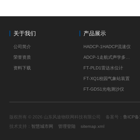
关于我们
产品展示
公司简介
HADCP-1HADCP流速仪
荣誉资质
ADCP-1走航式声学多普勒流速剖面仪
资料下载
FT-PLD1雷达水位计
FT-XQ1校园气象站装置
FT-GDS1光电测沙仪
版权所有 © 2026 山东风途物联网科技有限公司 备案号：
鲁ICP备1
技术支持：
智慧城市网
管理登陆
sitemap.xml