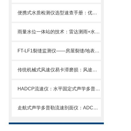
便携式水质检测仪选型速查手册：优质厂商推荐+核心参数对比（2026更新）
雨量水位一体站的技术：雷达测雨+水位监测双模块一体化集成架构
FT-LF1裂缝监测仪——房屋裂缝/地表裂隙/卸荷裂隙相对位移精准测量。
传统机械式风速仪易卡滞磨损：风途隧道风速风向检测器超声波全固态免维护
HADCP流速仪：水平固定式声学多普勒流速剖面仪内陆水域流量监测性价比之选
走航式声学多普勒流速剖面仪：ADCP剖面分层测流，水体流态变化一网打尽！