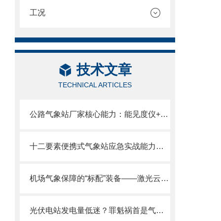
工况
技术文章
TECHNICAL ARTICLES
公路气象站厂家核心能力：能见度仪+六要素+路面传感器全栈自研
十二要素便携式气象站应急实战能力：现场组装/2分钟部署/数据秒出。
机场气象保障的“标配”装备——激光云高仪守护航班起降安全
光伏电站发电量低迷？罪魁祸首是气象监测失准—高精度光伏气象站请收好。