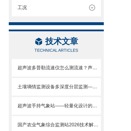
工况
技术文章
TECHNICAL ARTICLES
超声波多普勒流速仪怎么测流速？声学多普勒频移测速原理深度解读
土壤墒情监测设备多深度分层监测——10cm/20cm/40cm/60cm同步采集。
超声波手持气象站——轻量化设计的极限：单手可握/掌上气象站
国产农业气象综合监测站2026技术解析：自主可控+多参数集成+免维护