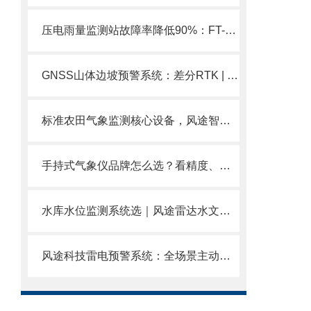
压电雨量监测站故障率降低90%：FT-YJ2全固态设计无任何机械部件。
GNSS山体边坡预警系统：差分RTK | 无人值守 | 地质灾害防治配套了解一下！
标准农田气象监测核心设备，风途智慧农场气象站，气象数据驱动农事决策
手持式气象仪品牌怎么选？看精度、看存储、看续航、看厂家实力风途实力解析
水库水位监测系统选｜风途雷达水文系统，非接触水位+雨量+流量一体。
风途科技雷电预警系统：全场景主动式雷电提前预警MEMS全固态无机械部件。