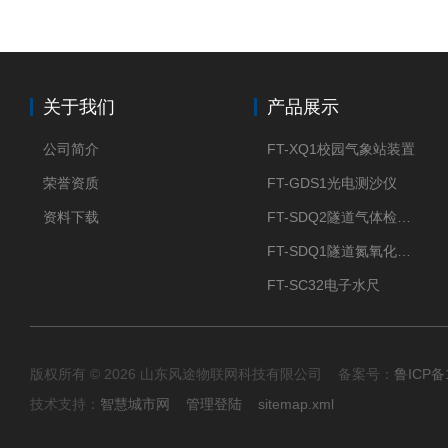
关于我们
产品展示
公司简介
FT-XQ1校园气象站装置
荣誉资质
FT-GDS1光电测沙仪
资料下载
FT-SDQ2隧道气体检测仪
FT-SDQ1隧道氮氧化物检测仪
FT-SC32电子水尺
版权所有 © 2026 山东风途物联网科技有限公司 备案号：
鲁ICP备1
技术支持：
智慧城市网
管理登陆
sitemap.xml